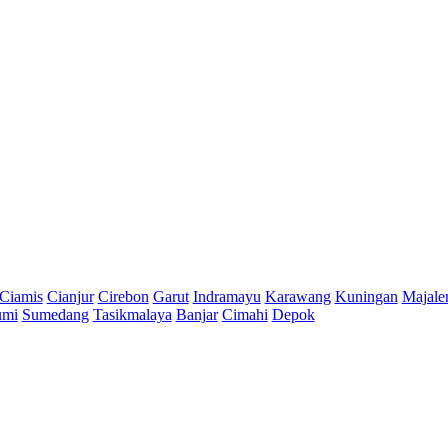
Ciamis
Cianjur
Cirebon
Garut
Indramayu
Karawang
Kuningan
Majale
umi
Sumedang
Tasikmalaya
Banjar
Cimahi
Depok