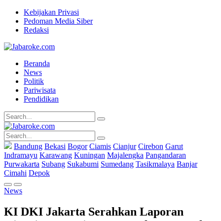
Kebijakan Privasi
Pedoman Media Siber
Redaksi
Beranda
News
Politik
Pariwisata
Pendidikan
Bandung
Bekasi
Bogor
Ciamis
Cianjur
Cirebon
Garut
Indramayu
Karawang
Kuningan
Majalengka
Pangandaran
Purwakarta
Subang
Sukabumi
Sumedang
Tasikmalaya
Banjar
Cimahi
Depok
News
KI DKI Jakarta Serahkan Laporan