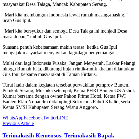
masyarakat Desa Talaga, Mancak Kabupaten Serang.
“Mari kita membangun Indonesia lewat rumah masing-masing,”
ucap Gus Ipul.
“Mari kita bersyukur dan semoga Desa Talaga ini menjadi Desa
masa depan,” imbuh Gus Ipul.
Suasana penuh kebersamaan makin terasa, ketika Gus Ipul
mengajak masyarkat menyayikan lagu-lagu penyemangat.
Mulai dari lagi Indonesia Pusaka, Jangan Menyerah, Laskar Pelangi
hingga Rumah Kita, dibarengi hujan rintik-rintik khatam dilantukan
Gus Ipul bersama masyarakat di Taman Firdaus.
Turut hadir dalam kegiatan tersebut perwakilan pemprov Banten,
Pemkab Serang, Muspika setempat, Ketua PHRI Banten GS Ashok
Kumar bersama dengan owner Pakon Prime Hotel, Ketua PWI
Banten Rian Nopandra didampingi Sekretaris Fahdi Khalid, serta
Ketua SMSI Kabupaten Serang Wisnu Anggoro.
WhatsApp
Facebook
Twitter
LINE
Previous Article
Terimakasih Kemensos, Terimakasih Bapak