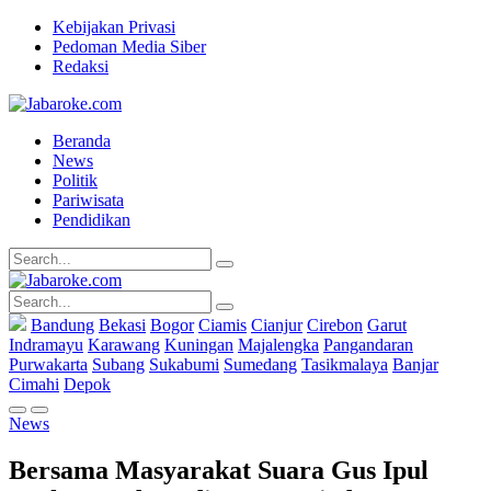
Kebijakan Privasi
Pedoman Media Siber
Redaksi
Beranda
News
Politik
Pariwisata
Pendidikan
Bandung
Bekasi
Bogor
Ciamis
Cianjur
Cirebon
Garut
Indramayu
Karawang
Kuningan
Majalengka
Pangandaran
Purwakarta
Subang
Sukabumi
Sumedang
Tasikmalaya
Banjar
Cimahi
Depok
News
Bersama Masyarakat Suara Gus Ipul