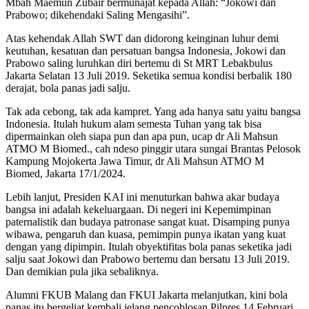
Mbah Maemun Zubair bermunajat kepada Allah: “Jokowi dan
Prabowo; dikehendaki Saling Mengasihi”.
Atas kehendak Allah SWT dan didorong keinginan luhur demi
keutuhan, kesatuan dan persatuan bangsa Indonesia, Jokowi dan
Prabowo saling luruhkan diri bertemu di St MRT Lebakbulus
Jakarta Selatan 13 Juli 2019. Seketika semua kondisi berbalik 180
derajat, bola panas jadi salju.
Tak ada cebong, tak ada kampret. Yang ada hanya satu yaitu bangsa
Indonesia. Itulah hukum alam semesta Tuhan yang tak bisa
dipermainkan oleh siapa pun dan apa pun, ucap dr Ali Mahsun
ATMO M Biomed., cah ndeso pinggir utara sungai Brantas Pelosok
Kampung Mojokerta Jawa Timur, dr Ali Mahsun ATMO M
Biomed, Jakarta 17/1/2024.
Lebih lanjut, Presiden KAI ini menuturkan bahwa akar budaya
bangsa ini adalah kekeluargaan. Di negeri ini Kepemimpinan
paternalistik dan budaya patronase sangat kuat. Disamping punya
wibawa, pengaruh dan kuasa, pemimpin punya ikatan yang kuat
dengan yang dipimpin. Itulah obyektifitas bola panas seketika jadi
salju saat Jokowi dan Prabowo bertemu dan bersatu 13 Juli 2019.
Dan demikian pula jika sebaliknya.
Alumni FKUB Malang dan FKUI Jakarta melanjutkan, kini bola
panas itu bergeliat kembali jelang pencoblosan Pilpres 14 Februari