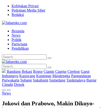
Kebijakan Privasi
Pedoman Media Siber
Redaksi
Beranda
News
Politik
Pariwisata
Pendidikan
Bandung
Bekasi
Bogor
Ciamis
Cianjur
Cirebon
Garut
Indramayu
Karawang
Kuningan
Majalengka
Pangandaran
Purwakarta
Subang
Sukabumi
Sumedang
Tasikmalaya
Banjar
Cimahi
Depok
News
Jokowi dan Prabowo, Makin Dikuyo-