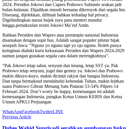
2024. Presiden Jokowi dan Capres Prabowo Subianto seakan jadi
bulan-bulanan. Dijadikan musuh bersama dikeroyok dari segala lini.
Diserang, dijelekkan, difitnah bahkan terhadap hal privacy.
Digelindingkan narasi bujuk rayu para menteri mundur
hingga.pemakzulan rezim Jokowi Ma’ruf Amin.
Bahkan Presiden dan Wapres atau pemimpin nasional Indonesia
disamakan dengan sopir bus. Adalah sangat populer pitutur bijak
sesepuh Jawa: “Ngunu yo ngunu tapi yo ojo ngunu. Boleh punya
keinginan duduki kursi kekuasaan Presiden dan Wapres 2024-2029
namun jangan gunakan segala cara dalam merengkuhnya”.
“Pak Jokowi tetap sabar, senyum dan tenang, tetap SST ya. Pak
Prabowo tetap senyum, joget dan gemoy ya. Jokowi dan Prabowo
makin dikuyo-kuyo, makin dicintai rakyat dan bangsa Indonesia.
Dan tanpa bermaksud mendahului kehendak Tuhan, makin lejitkan
suara Prabowo Gibran Menang Satu Putaran 53-54% Pilpres 14
Februari 2024. Don’t worry be happy, kemenangan ini adalah
kemenangan Indonesia, pungkas Ketua Umum KERIS dan Ketua
Umum APKLI Perjuangan
WhatsApp
Facebook
Twitter
LINE
Previous Article
Dubes Wahid Supriyadi serahkan sumbangan buku