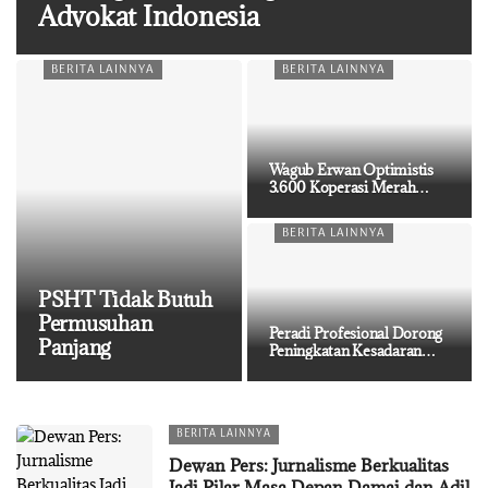
Advokat Indonesia
BERITA LAINNYA
BERITA LAINNYA
Wagub Erwan Optimistis
3.600 Koperasi Merah
Putih di…
BERITA LAINNYA
PSHT Tidak Butuh
Permusuhan
Peradi Profesional Dorong
Panjang
Peningkatan Kesadaran
Hukum…
BERITA LAINNYA
Dewan Pers: Jurnalisme Berkualitas
Jadi Pilar Masa Depan Damai dan Adil