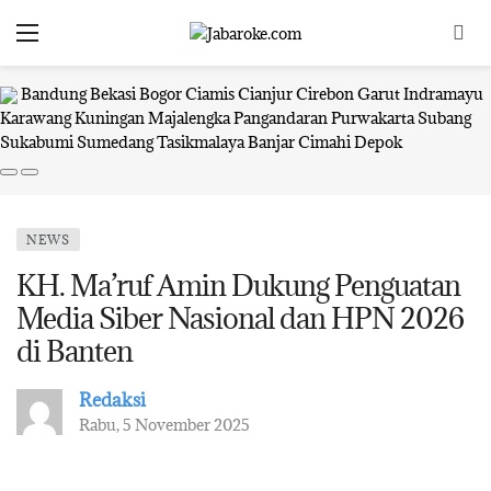
Bandung
Bekasi
Bogor
Ciamis
Cianjur
Cirebon
Garut
Indramayu
Karawang
Kuningan
Majalengka
Pangandaran
Purwakarta
Subang
Sukabumi
Sumedang
Tasikmalaya
Banjar
Cimahi
Depok
NEWS
KH. Ma’ruf Amin Dukung Penguatan
Media Siber Nasional dan HPN 2026
di Banten
Redaksi
Rabu, 5 November 2025