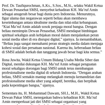
Prof. Dr. Taufiqurochman, A.Ks., S.Sos., M.Si., selaku Wakil Ketua
Dewan Penasehat SMSI, menyebut kehadiran KH. Ma’ruf Amin
sebagai anugerah besar bagi dunia pers Indonesia. Menurutnya,
figur ulama dan negarawan seperti beliau akan membawa
keseimbangan antara idealisme media dan nilai-nilai kebangsaan.
“Kiai Ma’ruf Amin adalah sosok penjaga moral bangsa. Dengan
beliau memimpin Dewan Penasehat, SMSI mendapat bimbingan
spiritual sekaligus arah kebijakan moral dalam menjalankan peran
sosial media siber di era disrupsi digital,” ujarnya. Ia menambahkan,
“Beliau juga sangat memahami peran strategis media dalam menjaga
kohesi sosial dan persatuan nasional. Karena itu, keberadaan beliau
di SMSI adalah berkah dan tanggung jawab besar bagi kita semua.”
Ilona Juwita, Wakil Ketua Umum Bidang Usaha Media Siber dan
Digital, menilai dukungan KH. Ma’ruf Amin sebagai penguatan
moral sekaligus dorongan bagi SMSI untuk terus membangun
profesionalisme media digital di seluruh Indonesia. “Dengan arahan
beliau, SMSI semakin mantap melangkah menuju kemandirian dan
profesionalisme media siber yang adaptif, beretika, dan berpihak
pada kepentingan bangsa,” ujarnya.
Sementara itu, H. Mohammad Dawam, SH.I., M.H., Wakil Ketua
Dewan Pakar SMSI, menegaskan bahwa kehadiran KH. Ma’ruf
Amin memperkuat jati diri SMSI sebagai organisasi yang