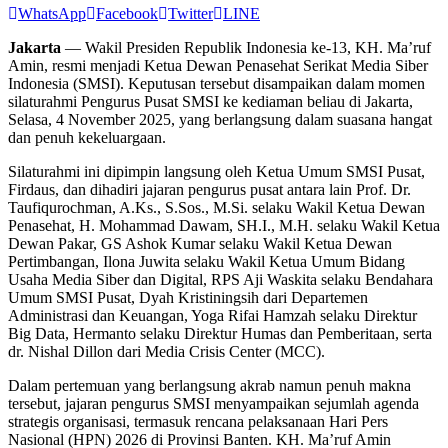
WhatsApp
Facebook
Twitter
LINE
Jakarta
— Wakil Presiden Republik Indonesia ke-13, KH. Ma’ruf
Amin, resmi menjadi Ketua Dewan Penasehat Serikat Media Siber
Indonesia (SMSI). Keputusan tersebut disampaikan dalam momen
silaturahmi Pengurus Pusat SMSI ke kediaman beliau di Jakarta,
Selasa, 4 November 2025, yang berlangsung dalam suasana hangat
dan penuh kekeluargaan.
Silaturahmi ini dipimpin langsung oleh Ketua Umum SMSI Pusat,
Firdaus, dan dihadiri jajaran pengurus pusat antara lain Prof. Dr.
Taufiqurochman, A.Ks., S.Sos., M.Si. selaku Wakil Ketua Dewan
Penasehat, H. Mohammad Dawam, SH.I., M.H. selaku Wakil Ketua
Dewan Pakar, GS Ashok Kumar selaku Wakil Ketua Dewan
Pertimbangan, Ilona Juwita selaku Wakil Ketua Umum Bidang
Usaha Media Siber dan Digital, RPS Aji Waskita selaku Bendahara
Umum SMSI Pusat, Dyah Kristiningsih dari Departemen
Administrasi dan Keuangan, Yoga Rifai Hamzah selaku Direktur
Big Data, Hermanto selaku Direktur Humas dan Pemberitaan, serta
dr. Nishal Dillon dari Media Crisis Center (MCC).
Dalam pertemuan yang berlangsung akrab namun penuh makna
tersebut, jajaran pengurus SMSI menyampaikan sejumlah agenda
strategis organisasi, termasuk rencana pelaksanaan Hari Pers
Nasional (HPN) 2026 di Provinsi Banten. KH. Ma’ruf Amin