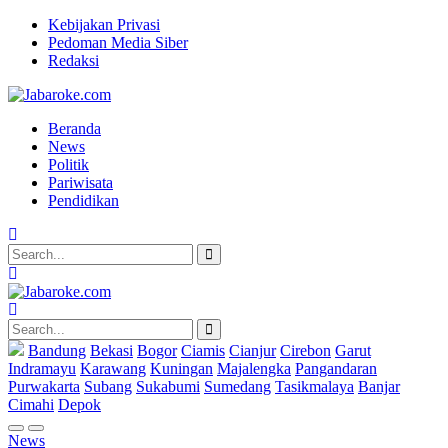
Kebijakan Privasi
Pedoman Media Siber
Redaksi
Beranda
News
Politik
Pariwisata
Pendidikan
Bandung
Bekasi
Bogor
Ciamis
Cianjur
Cirebon
Garut
Indramayu
Karawang
Kuningan
Majalengka
Pangandaran
Purwakarta
Subang
Sukabumi
Sumedang
Tasikmalaya
Banjar
Cimahi
Depok
News