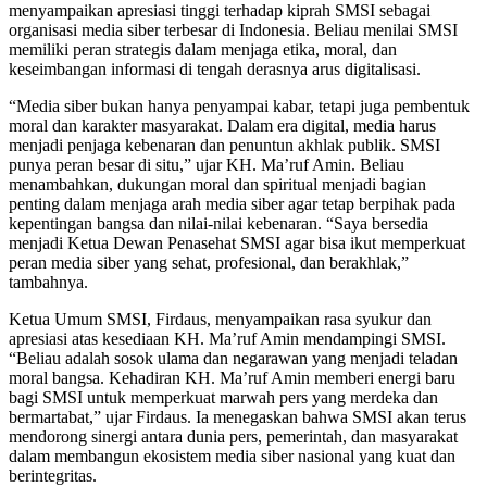
menyampaikan apresiasi tinggi terhadap kiprah SMSI sebagai
organisasi media siber terbesar di Indonesia. Beliau menilai SMSI
memiliki peran strategis dalam menjaga etika, moral, dan
keseimbangan informasi di tengah derasnya arus digitalisasi.
“Media siber bukan hanya penyampai kabar, tetapi juga pembentuk
moral dan karakter masyarakat. Dalam era digital, media harus
menjadi penjaga kebenaran dan penuntun akhlak publik. SMSI
punya peran besar di situ,” ujar KH. Ma’ruf Amin. Beliau
menambahkan, dukungan moral dan spiritual menjadi bagian
penting dalam menjaga arah media siber agar tetap berpihak pada
kepentingan bangsa dan nilai-nilai kebenaran. “Saya bersedia
menjadi Ketua Dewan Penasehat SMSI agar bisa ikut memperkuat
peran media siber yang sehat, profesional, dan berakhlak,”
tambahnya.
Ketua Umum SMSI, Firdaus, menyampaikan rasa syukur dan
apresiasi atas kesediaan KH. Ma’ruf Amin mendampingi SMSI.
“Beliau adalah sosok ulama dan negarawan yang menjadi teladan
moral bangsa. Kehadiran KH. Ma’ruf Amin memberi energi baru
bagi SMSI untuk memperkuat marwah pers yang merdeka dan
bermartabat,” ujar Firdaus. Ia menegaskan bahwa SMSI akan terus
mendorong sinergi antara dunia pers, pemerintah, dan masyarakat
dalam membangun ekosistem media siber nasional yang kuat dan
berintegritas.