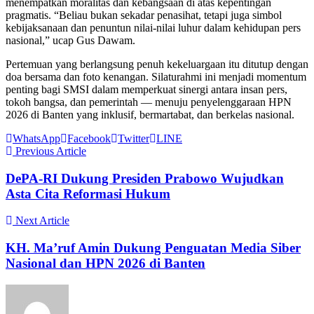
menempatkan moralitas dan kebangsaan di atas kepentingan
pragmatis. “Beliau bukan sekadar penasihat, tetapi juga simbol
kebijaksanaan dan penuntun nilai-nilai luhur dalam kehidupan pers
nasional,” ucap Gus Dawam.
Pertemuan yang berlangsung penuh kekeluargaan itu ditutup dengan
doa bersama dan foto kenangan. Silaturahmi ini menjadi momentum
penting bagi SMSI dalam memperkuat sinergi antara insan pers,
tokoh bangsa, dan pemerintah — menuju penyelenggaraan HPN
2026 di Banten yang inklusif, bermartabat, dan berkelas nasional.
WhatsApp
Facebook
Twitter
LINE
Previous Article
DePA-RI Dukung Presiden Prabowo Wujudkan
Asta Cita Reformasi Hukum
Next Article
KH. Ma’ruf Amin Dukung Penguatan Media Siber
Nasional dan HPN 2026 di Banten