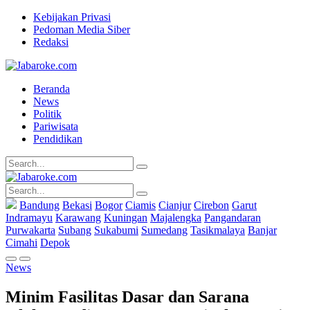
Kebijakan Privasi
Pedoman Media Siber
Redaksi
Beranda
News
Politik
Pariwisata
Pendidikan
Bandung
Bekasi
Bogor
Ciamis
Cianjur
Cirebon
Garut
Indramayu
Karawang
Kuningan
Majalengka
Pangandaran
Purwakarta
Subang
Sukabumi
Sumedang
Tasikmalaya
Banjar
Cimahi
Depok
News
Minim Fasilitas Dasar dan Sarana