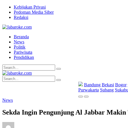
Kebijakan Privasi
Pedoman Media Siber
Redaksi
Beranda
News
Politik
Pariwisata
Pendidikan
Bandung
Bekasi
Bogor
Purwakarta
Subang
Sukab
News
Sekda Ingin Pengunjung Al Jabbar Makin