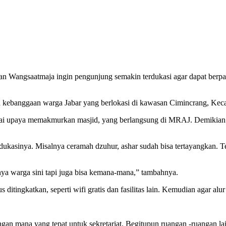
an Wangsaatmaja ingin pengunjung semakin terdukasi agar dapat berpar
raya kebanggaan warga Jabar yang berlokasi di kawasan Cimincrang, Ke
i upaya memakmurkan masjid, yang berlangsung di MRAJ. Demikian pula
edukasinya. Misalnya ceramah dzuhur, ashar sudah bisa tertayangkan. Te
nya warga sini tapi juga bisa kemana-mana,” tambahnya.
us ditingkatkan, seperti wifi gratis dan fasilitas lain. Kemudian agar al
angan mana yang tepat untuk sekretariat. Begitupun ruangan -ruangan la