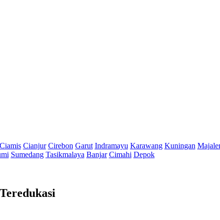
Ciamis
Cianjur
Cirebon
Garut
Indramayu
Karawang
Kuningan
Majale
umi
Sumedang
Tasikmalaya
Banjar
Cimahi
Depok
 Teredukasi