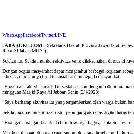
WhatsApp
Facebook
Twitter
LINE
JABAROKE.COM –
Sekretaris Daerah Provinsi Jawa Barat Setiaw
Raya Al Jabar (MRAJ).
Sejalan itu, Sekda inginkan aktivitas yang dilaksanakan di masjid 
Dengan begitu masyarakat dapat mengetahui berbagai kegiatan sebaga
edukasi, dan lainnya turut tersosialisasikan kepada masyarakat.
“Bagaimana aktivitas masjid tersosialisasikan dengan baik, terutama 
mingguan Masjid Raya Al Jabbar, Senin (3/4/2023).
“Saya berharap aktivitas itu yang tergambarkan oleh warga bukan ha
Sekda juga meminta infrastruktur penunjang aktivitas digital harus ter
“Ruangan- ruangan kita ditata biar flow- nya bagus,” kata Setiawan.
Misalnya di suatu titik atau ruangan untuk sarana kesehatan. Lalu ru